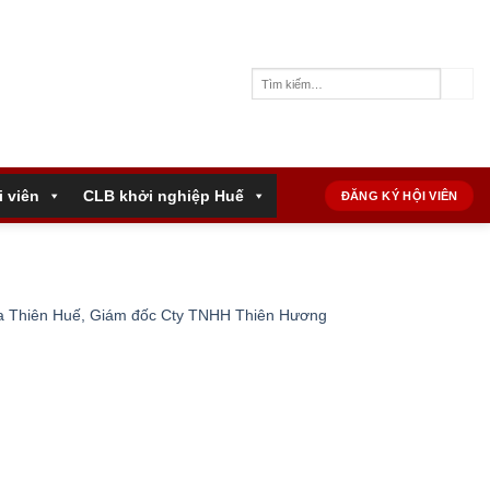
i viên
CLB khởi nghiệp Huế
ĐĂNG KÝ HỘI VIÊN
ừa Thiên Huế, Giám đốc Cty TNHH Thiên Hương