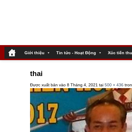
Bỏ
qua
nội
dung
.
Giới thiệu
Tin tức - Hoạt Động
Xúc tiến th
thai
Được xuất bản vào
8 Tháng 4, 2021
tại
500 × 436
tro