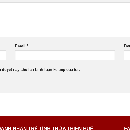
Email
*
Tra
h duyệt này cho lần bình luận kế tiếp của tôi.
OANH NHÂN TRẺ TỈNH THỪA THIÊN HUẾ
F