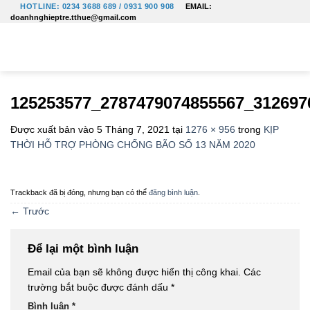
Bỏ
HOTLINE: 0234 3688 689 / 0931 900 908
EMAIL:
doanhnghieptre.tthue@gmail.com
qua
nội
dung
125253577_2787479074855567_312697
Được xuất bản vào
5 Tháng 7, 2021
tại
1276 × 956
trong
KỊP
THỜI HỖ TRỢ PHÒNG CHỐNG BÃO SỐ 13 NĂM 2020
Trackback đã bị đóng, nhưng bạn có thể
đăng bình luận
.
←
Trước
Để lại một bình luận
Email của bạn sẽ không được hiển thị công khai.
Các
trường bắt buộc được đánh dấu
*
Bình luận
*