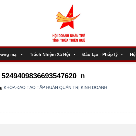
ương mại
Trách Nhiệm Xã Hội
Đào tạo - Pháp lý
Hộ
_5249409836693547620_n
ng
KHÓA ĐÀO TẠO TẬP HUẤN QUẢN TRỊ KINH DOANH