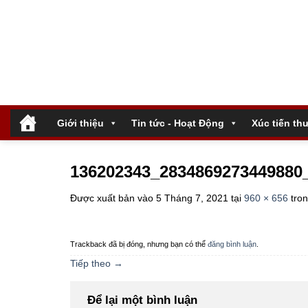
Bỏ
qua
nội
dung
.
Giới thiệu
Tin tức - Hoạt Động
Xúc tiến th
136202343_2834869273449880
Được xuất bản vào
5 Tháng 7, 2021
tại
960 × 656
tro
Trackback đã bị đóng, nhưng bạn có thể
đăng bình luận
.
Tiếp theo
→
Để lại một bình luận