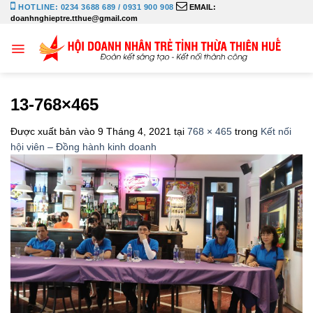
Bỏ
HOTLINE: 0234 3688 689 / 0931 900 908
EMAIL:
doanhnghieptre.tthue@gmail.com
qua
nội
dung
13-768×465
Được xuất bản vào
9 Tháng 4, 2021
tại
768 × 465
trong
Kết nối
hội viên – Đồng hành kinh doanh