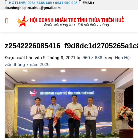
Bỏ
HOTLINE: 0234 3688 689 / 0931 900 908
EMAIL:
doanhnghieptre.tthue@gmail.com
qua
nội
dung
z2542226085416_f9d8dc1d2705265a1c
Được xuất bản vào
9 Tháng 6, 2021
tại
960 × 686
trong
Họp Hội
viên tháng 7 năm 2020