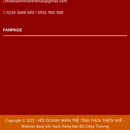
Hoidoanhnhantrehue@gmail.com
0234 3688 689 / 0931 900 908
FANPAGE
Copyright © 2022 - HỘI DOANH NHÂN TRẺ TỈNH THỪA THIÊN HUẾ -
Website đang tiến hành thông báo Bộ Công Thương