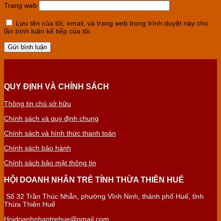
Trang web
Lưu tên của tôi, email, và trang web trong trình duyệt này cho
lần bình luận kế tiếp của tôi.
QUY ĐỊNH VÀ CHÍNH SÁCH
Thông tin chủ sở hữu
Chính sách và quy định chung
Chính sách và hình thức thanh toán
Chính sách bảo hành
Chính sách bảo mật thông tin
HỘI DOANH NHÂN TRẺ TỈNH THỪA THIÊN HUẾ
Số 32 Trần Thúc Nhẫn, phường Vĩnh Ninh, thành phố Huế, tỉnh
Thừa Thiên Huế
Hoidoanhnhantrehue@gmail.com