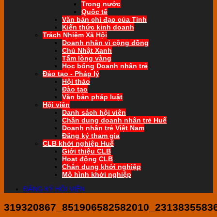
Trong nước
Quốc tế
Văn bản chỉ đạo của Tỉnh
Kiến thức kinh doanh
Trách Nhiệm Xã Hội
Doanh nhân vì cộng đồng
Chủ Nhật Xanh
Tấm lòng vàng
Học bổng Doanh nhân trẻ
Đào tạo - Pháp lý
Hội thảo
Đào tạo
Văn bản pháp luật
Hội viên
Danh sách hội viên
Chân dung doanh nhân trẻ Huế
Doanh nhân trẻ Việt Nam
Đăng ký tham gia
CLB khởi nghiệp Huế
Giới thiệu CLB
Hoạt động CLB
Chân dung khởi nghiệp
Mô hình khởi nghiệp
ĐĂNG KÝ HỘI VIÊN
319320867_851906582582010_2313835583