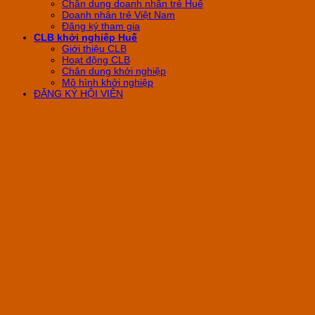
Chân dung doanh nhân trẻ Huế
Doanh nhân trẻ Việt Nam
Đăng ký tham gia
CLB khởi nghiệp Huế
Giới thiệu CLB
Hoạt động CLB
Chân dung khởi nghiệp
Mô hình khởi nghiệp
ĐĂNG KÝ HỘI VIÊN