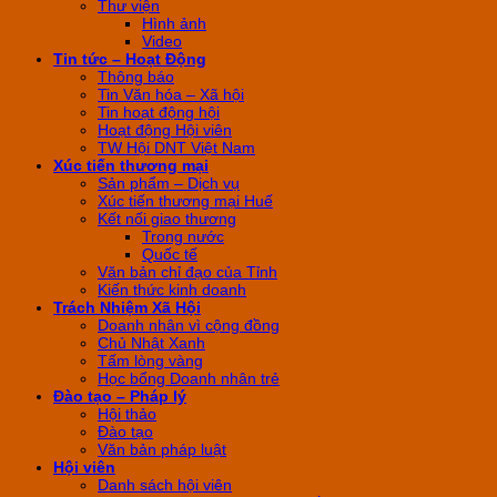
Thư viện
Hình ảnh
Video
Tin tức – Hoạt Động
Thông báo
Tin Văn hóa – Xã hội
Tin hoạt động hội
Hoạt động Hội viên
TW Hội DNT Việt Nam
Xúc tiến thương mại
Sản phẩm – Dịch vụ
Xúc tiến thương mại Huế
Kết nối giao thương
Trong nước
Quốc tế
Văn bản chỉ đạo của Tỉnh
Kiến thức kinh doanh
Trách Nhiệm Xã Hội
Doanh nhân vì cộng đồng
Chủ Nhật Xanh
Tấm lòng vàng
Học bổng Doanh nhân trẻ
Đào tạo – Pháp lý
Hội thảo
Đào tạo
Văn bản pháp luật
Hội viên
Danh sách hội viên