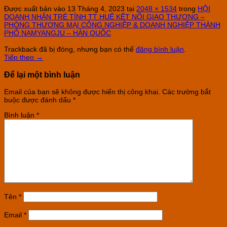
Được xuất bản vào
13 Tháng 4, 2023
tại
2048 × 1534
trong
HỘI
DOANH NHÂN TRẺ TỈNH TT HUẾ KẾT NỐI GIAO THƯƠNG –
PHÒNG THƯƠNG MẠI CÔNG NGHIỆP & DOANH NGHIỆP THÀNH
PHỐ NAMYANGJU – HÀN QUỐC
Trackback đã bị đóng, nhưng bạn có thể
đăng bình luận
.
Tiếp theo
→
Để lại một bình luận
Email của bạn sẽ không được hiển thị công khai.
Các trường bắt
buộc được đánh dấu
*
Bình luận
*
Tên
*
Email
*