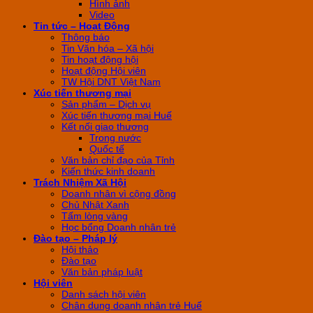
Hình ảnh
Video
Tin tức – Hoạt Động
Thông báo
Tin Văn hóa – Xã hội
Tin hoạt động hội
Hoạt động Hội viên
TW Hội DNT Việt Nam
Xúc tiến thương mại
Sản phẩm – Dịch vụ
Xúc tiến thương mại Huế
Kết nối giao thương
Trong nước
Quốc tế
Văn bản chỉ đạo của Tỉnh
Kiến thức kinh doanh
Trách Nhiệm Xã Hội
Doanh nhân vì cộng đồng
Chủ Nhật Xanh
Tấm lòng vàng
Học bổng Doanh nhân trẻ
Đào tạo – Pháp lý
Hội thảo
Đào tạo
Văn bản pháp luật
Hội viên
Danh sách hội viên
Chân dung doanh nhân trẻ Huế