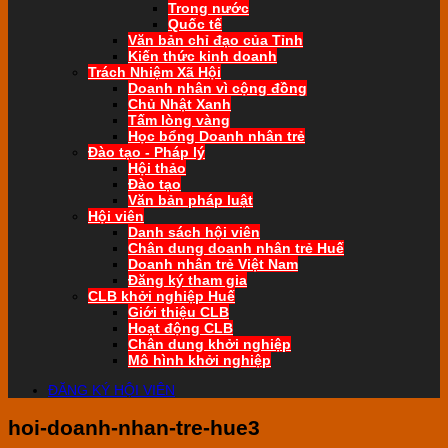
Trong nước
Quốc tế
Văn bản chỉ đạo của Tỉnh
Kiến thức kinh doanh
Trách Nhiệm Xã Hội
Doanh nhân vì cộng đồng
Chủ Nhật Xanh
Tấm lòng vàng
Học bổng Doanh nhân trẻ
Đào tạo - Pháp lý
Hội thảo
Đào tạo
Văn bản pháp luật
Hội viên
Danh sách hội viên
Chân dung doanh nhân trẻ Huế
Doanh nhân trẻ Việt Nam
Đăng ký tham gia
CLB khởi nghiệp Huế
Giới thiệu CLB
Hoạt động CLB
Chân dung khởi nghiệp
Mô hình khởi nghiệp
ĐĂNG KÝ HỘI VIÊN
hoi-doanh-nhan-tre-hue3