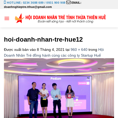
Bỏ
HOTLINE: 0234 3688 689 / 0931 900 908
EMAIL:
doanhnghieptre.tthue@gmail.com
qua
nội
dung
hoi-doanh-nhan-tre-hue12
Được xuất bản vào
8 Tháng 4, 2021
tại
960 × 640
trong
Hội
Doanh Nhân Trẻ đồng hành cùng các công ty Startup Huế