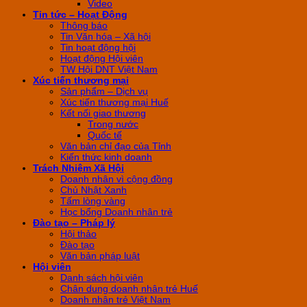
Video
Tin tức – Hoạt Động
Thông báo
Tin Văn hóa – Xã hội
Tin hoạt động hội
Hoạt động Hội viên
TW Hội DNT Việt Nam
Xúc tiến thương mại
Sản phẩm – Dịch vụ
Xúc tiến thương mại Huế
Kết nối giao thương
Trong nước
Quốc tế
Văn bản chỉ đạo của Tỉnh
Kiến thức kinh doanh
Trách Nhiệm Xã Hội
Doanh nhân vì cộng đồng
Chủ Nhật Xanh
Tấm lòng vàng
Học bổng Doanh nhân trẻ
Đào tạo – Pháp lý
Hội thảo
Đào tạo
Văn bản pháp luật
Hội viên
Danh sách hội viên
Chân dung doanh nhân trẻ Huế
Doanh nhân trẻ Việt Nam