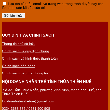
Lưu tên của tôi, email, và trang web trong trình duyệt này cho
lần bình luận kế tiếp của tôi.
QUY ĐỊNH VÀ CHÍNH SÁCH
Thông tin chủ sở hữu
Chính sách và quy định chung
Chính sách và hình thức thanh toán
Chính sách bảo hành
Chính sách bảo mật thông tin
HỘI DOANH NHÂN TRẺ TỈNH THỪA THIÊN HUẾ
Số 32 Trần Thúc Nhẫn, phường Vĩnh Ninh, thành phố Huế, tỉnh
Thừa Thiên Huế
Hoidoanhnhantrehue@gmail.com
0234 3688 689 / 0931 900 908