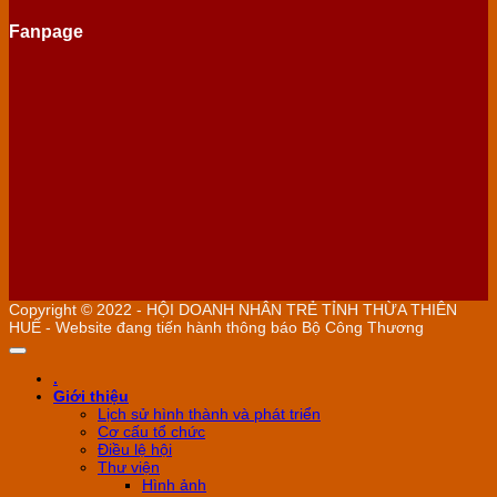
Fanpage
Copyright © 2022 - HỘI DOANH NHÂN TRẺ TỈNH THỪA THIÊN
HUẾ - Website đang tiến hành thông báo Bộ Công Thương
.
Giới thiệu
Lịch sử hình thành và phát triển
Cơ cấu tổ chức
Điều lệ hội
Thư viện
Hình ảnh