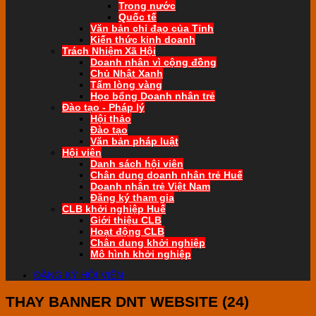
Trong nước
Quốc tế
Văn bản chỉ đạo của Tỉnh
Kiến thức kinh doanh
Trách Nhiệm Xã Hội
Doanh nhân vì cộng đồng
Chủ Nhật Xanh
Tấm lòng vàng
Học bổng Doanh nhân trẻ
Đào tạo - Pháp lý
Hội thảo
Đào tạo
Văn bản pháp luật
Hội viên
Danh sách hội viên
Chân dung doanh nhân trẻ Huế
Doanh nhân trẻ Việt Nam
Đăng ký tham gia
CLB khởi nghiệp Huế
Giới thiệu CLB
Hoạt động CLB
Chân dung khởi nghiệp
Mô hình khởi nghiệp
ĐĂNG KÝ HỘI VIÊN
THAY BANNER DNT WEBSITE (24)