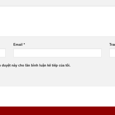
Email
*
Tra
h duyệt này cho lần bình luận kế tiếp của tôi.