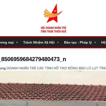
ương mại
Trách Nhiệm Xã Hội
Đào tạo - Pháp lý
Hộ
_8506959684279480473_n
rong
DOANH NHÂN TRẺ CÁC TỈNH HỖ TRỢ ĐỒNG BÀO LŨ LỤT TỈN