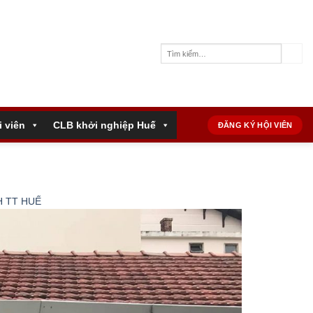
i viên
CLB khởi nghiệp Huế
ĐĂNG KÝ HỘI VIÊN
H TT HUẾ