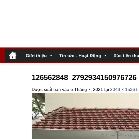
Bỏ
qua
nội
dung
.
Giới thiệu
Tin tức - Hoạt Động
Xúc tiến th
126562848_2792934150976726
Được xuất bản vào
5 Tháng 7, 2021
tại
2048 × 1536
t