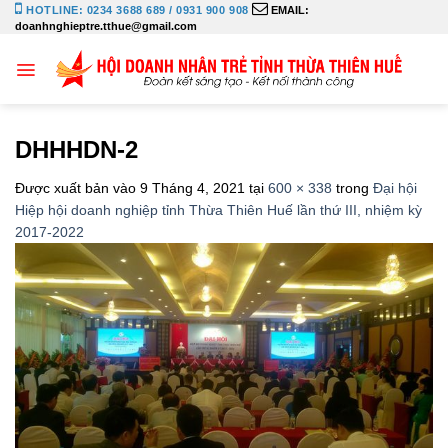
Bỏ
HOTLINE: 0234 3688 689 / 0931 900 908
EMAIL:
doanhnghieptre.tthue@gmail.com
qua
nội
dung
DHHHDN-2
Được xuất bản vào
9 Tháng 4, 2021
tại
600 × 338
trong
Đại hội
Hiệp hội doanh nghiệp tỉnh Thừa Thiên Huế lần thứ III, nhiệm kỳ
2017-2022