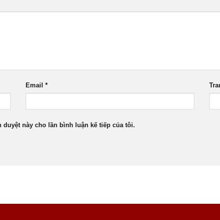
Email
*
Tra
h duyệt này cho lần bình luận kế tiếp của tôi.