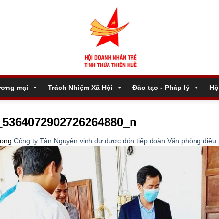
ương mại
Trách Nhiệm Xã Hội
Đào tạo - Pháp lý
Hộ
_5364072902726264880_n
rong
Công ty Tân Nguyên vinh dự được đón tiếp đoàn Văn phòng điều