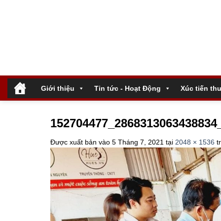
Bỏ
qua
nội
dung
.
Giới thiệu
Tin tức - Hoạt Động
Xúc tiến th
152704477_2868313063438834
Được xuất bản vào
5 Tháng 7, 2021
tại
2048 × 1536
t