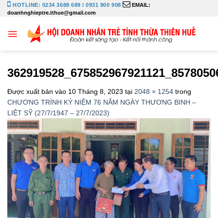
Bỏ
HOTLINE: 0234 3688 689 / 0931 900 908
EMAIL:
doanhnghieptre.tthue@gmail.com
qua
nội
dung
362919528_675852967921121_8578050
Được xuất bản vào
10 Tháng 8, 2023
tại
2048 × 1254
trong
CHƯƠNG TRÌNH KỶ NIỆM 76 NĂM NGÀY THƯƠNG BINH –
LIỆT SỸ (27/7/1947 – 27/7/2023)