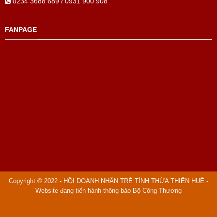
0234 3688 689 / 0931 900 908
FANPAGE
Copyright © 2022 - HỘI DOANH NHÂN TRẺ TỈNH THỪA THIÊN HUẾ -
Website đang tiến hành thông báo Bộ Công Thương