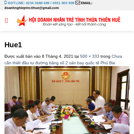
Bỏ
HOTLINE: 0234 3688 689 / 0931 900 908
EMAIL:
doanhnghieptre.tthue@gmail.com
qua
nội
dung
Hue1
Được xuất bản vào
8 Tháng 4, 2021
tại
500 × 333
trong
Chưa
cần thiết đầu tư đường băng số 2 sân bay quốc tế Phú Bài