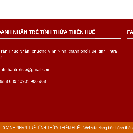
OANH NHÂN TRẺ TỈNH THỪA THIÊN HUẾ
F
rần Thúc Nhẫn, phường Vĩnh Ninh, thành phố Huế, tỉnh Thừa
uế
anhnhantrehue@gmail.com
688 689 / 0931 900 908
ỘI DOANH NHÂN TRẺ TỈNH THỪA THIÊN HUẾ - Website đang tiến hành thô