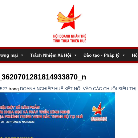
ương mại
Trách Nhiệm Xã Hội
Đào tạo - Pháp lý
Hộ
_3620701281814933870_n
 527
trong
DOANH NGHIỆP HUẾ KẾT NỐI VÀO CÁC CHUỖI SIÊU THI