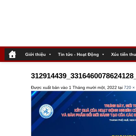
Bỏ
qua
nội
dung
.
Giới thiệu
Tin tức - Hoạt Động
Xúc tiến th
312914439_3316460078624128
Được xuất bản vào
1 Tháng mười một, 2022
tại
720 ×