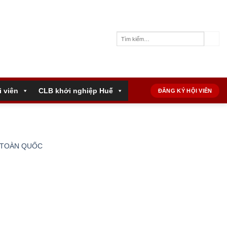
i viên
CLB khởi nghiệp Huế
ĐĂNG KÝ HỘI VIÊN
̣ TOÀN QUỐC