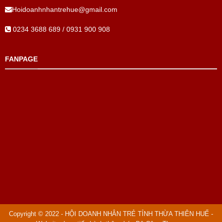
Hoidoanhnhantrehue@gmail.com
0234 3688 689 / 0931 900 908
FANPAGE
Copyright © 2022 - HỘI DOANH NHÂN TRẺ TỈNH THỪA THIÊN HUẾ -