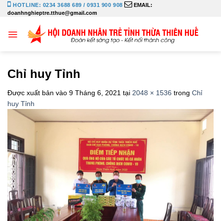
Bỏ
HOTLINE: 0234 3688 689 / 0931 900 908
EMAIL:
doanhnghieptre.tthue@gmail.com
qua
nội
dung
Chỉ huy Tỉnh
Được xuất bản vào
9 Tháng 6, 2021
tại
2048 × 1536
trong
Chỉ
huy Tỉnh