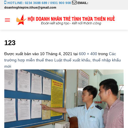
Bỏ
HOTLINE: 0234 3688 689 / 0931 900 908
EMAIL:
doanhnghieptre.tthue@gmail.com
qua
nội
dung
123
Được xuất bản vào
10 Tháng 4, 2021
tại
600 × 400
trong
Các
trường hợp miễn thuế theo Luật thuế xuất khẩu, thuế nhập khẩu
mới