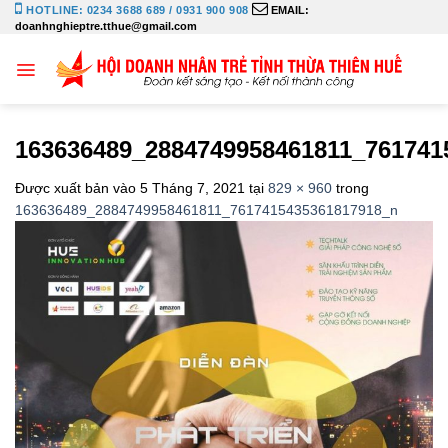
Bỏ
HOTLINE: 0234 3688 689 / 0931 900 908
EMAIL:
doanhnghieptre.tthue@gmail.com
qua
nội
dung
163636489_2884749958461811_761741
Được xuất bản vào
5 Tháng 7, 2021
tại
829 × 960
trong
163636489_2884749958461811_7617415435361817918_n